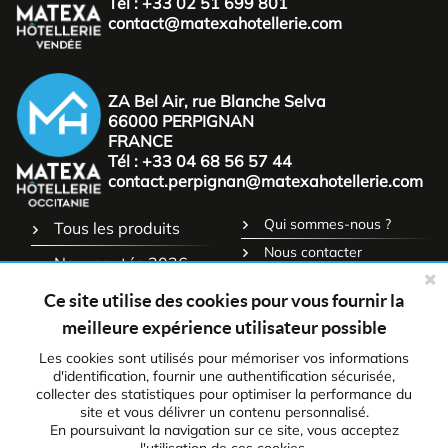
Tél : +33 02 51 699 801
contact@matexahotellerie.com
ZA Bel Air, rue Blanche Selva
66000 PERPIGNAN
FRANCE
Tél : +33 04 68 56 57 44
contact.perpignan@matexahotellerie.com
Qui sommes-nous ?
Tous les produits
Nous contacter
Nouveautés 2026
CGV
Déstockage
Ce site utilise des cookies pour vous fournir la
Mentions légales
meilleure expérience utilisateur possible
Catalogue
Politique de confidentialité
Les cookies sont utilisés pour mémoriser vos informations
Service consommateur
d'identification, fournir une authentification sécurisée,
collecter des statistiques pour optimiser la performance du
NOTRE
site et vous délivrer un contenu personnalisé.
CATALOGUE 2026
En poursuivant la navigation sur ce site, vous acceptez